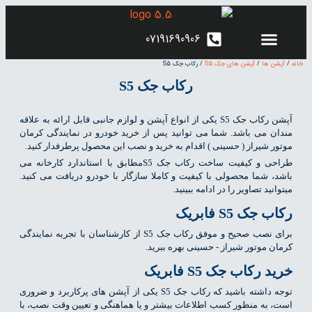
07191690906
خانه
/
آپشن ها
/
آپشن های جک S5
/ رکاب جک S5
کرمان موتور شیراز
اطلاعیه های فروش
محصولات کرمان‌موتور
رکاب جک S5
آپشن رکاب جک S5 یکی از انواع آپشن و لوازم جانبی قابل ارائه به علاقه
مندان می باشد. شما می توانید پس از خرید خودرو در نمایندگی کرمان
موتور شیراز ( حسینی ) اقدام به خرید و نصب این محصول پرطرفدار کنید.
طراحی و کیفیت ساخت رکاب جک S5مطابق با استاندارد کارخانه می
باشد، شما محصولی با کیفیت و کاملا سازگار با خودرو دریافت می کنید.
میتوانید تصاویر را در ادامه ببینید.
رکاب جک S5 فابریک
برای نصب صحیح و موفق رکاب جک S5 از کارشناسان با تجربه نمایندگی
کرمان موتور شیراز - حسینی بهره ببرید.
خرید رکاب جک S5 فابریک
توجه داشته باشید که رکاب جک S5 یکی از آپشن های پرکاربرد و ضروری
است، به منظور کسب اطلاعات بیشتر و یا هماهنگی و تعیین وقت نصب، با