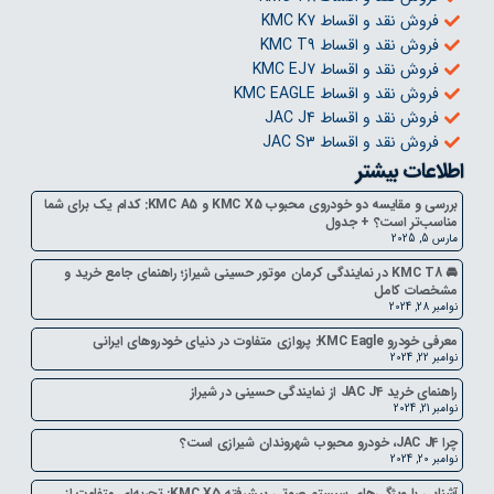
فروش نقد و اقساط KMC K7
فروش نقد و اقساط KMC T9
فروش نقد و اقساط KMC EJ7
فروش نقد و اقساط KMC EAGLE
فروش نقد و اقساط JAC J4
فروش نقد و اقساط JAC S3
اطلاعات بیشتر
بررسی و مقایسه دو خودروی محبوب KMC X5 و KMC A5: کدام یک برای شما
مناسب‌تر است؟ + جدول
مارس 5, 2025
🚘 KMC T8 در نمایندگی کرمان موتور حسینی شیراز؛ راهنمای جامع خرید و
مشخصات کامل
نوامبر 28, 2024
معرفی خودرو KMC Eagle: پروازی متفاوت در دنیای خودروهای ایرانی
نوامبر 22, 2024
راهنمای خرید JAC J4 از نمایندگی حسینی در شیراز
نوامبر 21, 2024
چرا JAC J4، خودرو محبوب شهروندان شیرازی است؟
نوامبر 20, 2024
آشنایی با ویژگی‌های سیستم صوتی پیشرفته KMC X5: تجربه‌ای متفاوت از