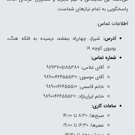
پاسخگویی به تمام نیازهای شماست.
اطلاعات تماس:
آدرس:
شیراز، چهارراه بنفشه، نرسیده به فلکه هنگ،
روبروی کوچه 18
شماره تماس:
آقای غلامی: +989370518538
آقای موسوی: +989004645553
خانم قاسمی: +989004645551
خانم ایران‌نژاد: +989004645552
ساعات کاری:
صبح‌ها: 8:30 تا 14:00
عصرها: 16:30 تا 19:00
پنجشنبه‌ها: تا 13:30