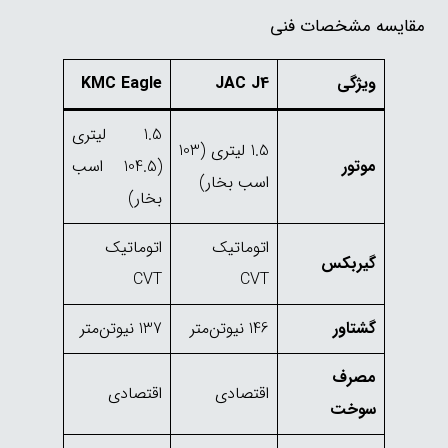
مقایسه مشخصات فنی
ویژگی
JAC J4
KMC Eagle
1.5 لیتری
1.5 لیتری (103
موتور
(104.5 اسب
اسب بخار)
بخار)
اتوماتیک
اتوماتیک
گیربکس
CVT
CVT
گشتاور
146 نیوتن‌متر
137 نیوتن‌متر
مصرف
اقتصادی
اقتصادی
سوخت