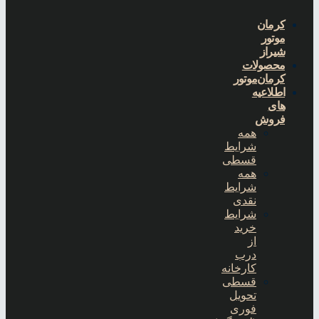
کرمان
موتور
شیراز
محصولات
کرمان‌موتور
اطلاعیه
های
فروش
همه
شرایط
قسطی
همه
شرایط
نقدی
شرایط
خرید
از
درب
کارخانه
قسطی
تحویل
فوری