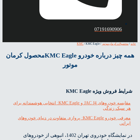
07191690906
حصولات کرمان‌موتور
/
/ KMC Eagle
KMC
همه چیز درباره خودرو KMC Eagleمحصول کرمان
موتور
یط فروش ویژه KMC Eagle
مقایسه خودروهای JAC J4 و KMC Eagle: انتخابی هوشمندانه برای
 سبک زندگی
معرفی خودرو KMC Eagle: پروازی متفاوت در دنیای خودروهای
رانی
در نمایشگاه خودروی تهران 1402، انبوهی از خودروهای