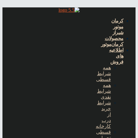
کرمان
موتور
شیراز
محصولات
کرمان‌موتور
اطلاعیه
های
فروش
همه
شرایط
قسطی
همه
شرایط
نقدی
شرایط
خرید
از
درب
کارخانه
قسطی
تحویل