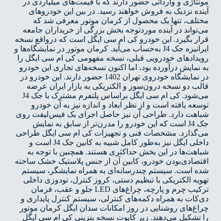
تاژی و وارداتی حضور دارند که با قیمت‌های میلیاردی در
ده نزدیک به فروش خواهند رسید. در بین این خودروهای
تلف، تنها یک محصول از کرمان موتور معرفی شد که
تواند در آینده موردتوجه بخش بزرگی از خریداران جامعه
ر بگیرد. این خودرو کی ام سی ایگل است که درواقع نسخه
ایرانیزه جک J4 به‌حساب می‌آید. کرمان موتور در نمایشگاه‌ها و
دادهای خودرویی قبلی، نسخه مفهومی کی ام سی ایگل را
نمایش درآورده بود، اما اکنون نسخه‌های تجاری این خودرو
در نمایشگاه خودروی تهران 1402 حضور دارند. این خودرو در
ب دو نسخه درون‌سوز و الکتریکی به بازار ایران عرضه
عه یافته است و از نظر ابعاد و اندازه نیز به آن خودرو
اهت دارد. طراحی آن نیز حاصل اجرای یک فیس‌لیفت روی
جک J4 است که این خودرو را مدرن‌تر از سابق به نمایش
‌گذارد. مشخصات فنی و تجهیزات کی ام سی ایگل طراحی
داخلی ایگل نیز به‌طور کامل شبیه به کابین جک J4‌ است و
هت‌ها در این بخش حداکثری هستند. همچنین با توجه به
صادی‌بودن خودرو، کابین آن از جنس پلاستیک خشک ساخته
ه است. سیستم چندرسانه‌ای به همراه نمایشگر، سیستم
یه الکتریکی با تنظیم دستی، کروز کنترل، تودوزی داخلی
ترکیب چرم و پارچه، چراغ‌های LED‌ جلو و عقب، فرمان
کات به‌ همراه دکمه‌های کنترلی، سیستم کنترل پایداری و
غ‌های روشنایی در روز امکانات سدان ایگل کرمان موتور
تشکیل می‌دهند. زیر کاپوت نسخه بنزینی کی ام سی ایگل