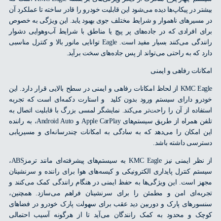
ر در پیکاپ‌ها دیده می‌شود این قابلیت خودرو را قادر ساخته تا عملکرد آن
سیرهای ناهموار و شرایط مختلف جوی بهبود یابد. این ویژگی به خصوص
 افرادی که در جاده‌های پر پیچ یا مناطق با شرایط آب‌وهوایی دشوار
رانندگی می‌کنند بسیار مفید است. Eagle توانایی مانور بالا و کنترل مناسبی
 که به راحتی می‌تواند از پس جاده‌های سخت برآید.
نات رفاهی و ایمنی
KMC Eagle از لحاظ امکانات رفاهی و ایمنی در سطح بالایی قرار دارد. این
و دارای سیستم ورود بدون کلید و استارت دکمه‌ای است که تجربه
اده از آن را راحت‌تر می‌کند. نمایشگر لمسی بزرگ با قابلیت اتصال به
تلفن همراه از طریق سیستم‌های Apple CarPlay و Android Auto، به راننده
امکان را می‌دهد که به سادگی به امکانات چندرسانه‌ای و مسیریابی
سی داشته باشد.
از نظر ایمنی نیز KMC Eagle به سیستم‌های پیشرفته‌ای مانند ترمزABS،
م کنترل پایداری الکترونیکی و کیسه‌های هوا برای راننده و سرنشینان
 است. این ویژگی‌ها به حفظ ایمنی در هنگام رانندگی کمک می‌کنند و
ه‌ای امن‌ و مطمئن را برای سرنشینان فراهم می‌سازد. همچنین،
رهای پارک و دوربین دید عقب برای سهولت پارک خودرو در فضاهای
 و محدود به کمک رانندگان می‌‌آید تا از هرگونه آسیب احتمالی