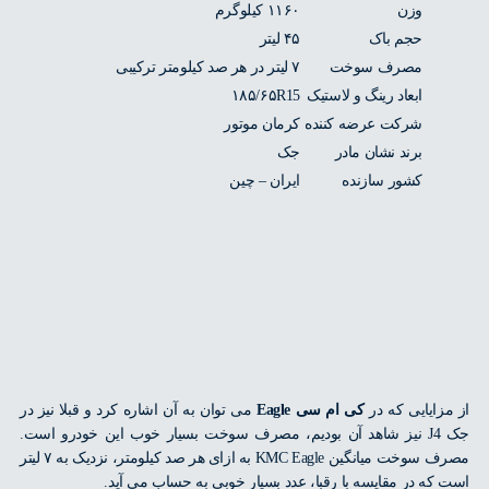
وزن
۱۱۶۰ کیلوگرم
حجم باک
۴۵ لیتر
مصرف سوخت
۷ لیتر در هر صد کیلومتر ترکیبی
ابعاد رینگ و لاستیک
۱۸۵/۶۵R15
شرکت عرضه کننده
کرمان موتور
برند نشان مادر
جک
کشور سازنده
ایران – چین
زایایی که در
کی ام سی Eagle
می توان به آن اشاره کرد و قبلا نیز در
جک J4 نیز شاهد آن بودیم، مصرف سوخت بسیار خوب این خودرو است.
مصرف سوخت میانگین KMC Eagle به ازای هر صد کیلومتر، نزدیک به ۷ لیتر
که در مقایسه با رقبا، عدد بسیار خوبی به حساب می آید.