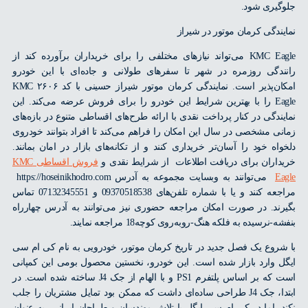
یری شود.
ندگی کرمان موتور در شیراز
KMC Eagle می‌تواند نیازهای مختلفی را برای خریداران برآورده کند از
دگی روزمره در شهر تا سفرهای طولانی و جاده‌ای با این خودرو
امکان‌پذیر است. نمایندگی کرمان موتور شیراز حسینی با کد ۲۶۰۶ KMC
Eagle را با بهترین شرایط این خودرو را برای فروش عرضه می‌کند. این
ندگی در کنار پرداخت نقدی با ارائه طرح‌های اقساطی متنوع در بازه‌های
ی مشخصی در سال این امکان را فراهم می‌کند تا افراد بتوانند خودروی
اه خود را آسان‌تر خریداری کنند و از تکانه‌های بازار در امان بمانند.
اران برای دریافت اطلاعات از شرایط نقدی و
فروش اقساطی KMC
E
می‌توانند به وبسایت مجموعه به آدرس https://hoseinikhodro.com
مراجعه کنند و یا با شماره تلفن‌های 09370518538 و 07132345551 تماس
ند. در صورت امکان مراجعه حضوری نیز می‌توانند به آدرس چهارراه
نرسیده به فلکه هنگ-روبه‌روی کوچه18 مراجعه نمایند.
روع یک فصل جدید در تاریخ کرمان موتور، خودرویی به نام کی ام سی
 وارد بازار شده است. این خودرو، نخستین محصول بومی این کمپانی
است که بر اساس پلتفرم PS1 و با الهام از جک J4 ساخته شده است. در
ابتدا، جک J4 طراحی ساده‌ای داشت که ممکن بود تمایل مشتریان را جلب
، اما در کی ام سی ایگل با تلاش مهندسان و طراحان ایرانی، به عنوان