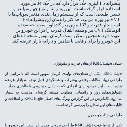
پیشرانه 1.5 لیتری جک قرار دارد که در جک J4‌ نیز مورد
فاده قرار گرفته است. این پیشرانه از نوع چهارسیلندر و
س طبیعی است که از سیستم زمان‌بندی متغیر سوپاپ‌ها یا
VVT‌ نیز بهره می‌برد. حداکثر راندمان این پیشرانه 104
اسب‌بخار قدرت و 137 نیوتن‌متر گشتاور است. جعبه‌دنده
اتوماتیک CVT نیز وظیفه انتقال قدرت را در این خودرو بر
ه دارد. همچنین ممکن است کرمان موتور نسخه دنده‌ای
 خودرو را برای رقابت با شاهین و تارا به بازار عرضه کند.
ن
KMC Eagle
ارمغان قدرت و تکنولوژی
KMC Eagle یکی از سدان‌های تولیدی کرمان موتور است که با ترکیبی از
ی زیبا، امکانات رفاهی پیشرفته و عملکردی قابل توجه به بازار عرضه
است. این خودرو برای افرادی که به دنبال خودرویی با ظاهری جذاب،
لوژی‌های روز و راندمانی مطلوب هستند گزینه‌ای مناسب به شمار
می‌رود. کاماپرس در این گزارش ویژگی‌های اصلی KMC Eagle و امکانات و
یت‌های این سدان را بررسی کرده است.
ی جذاب و مدرن
یکی از نقاط قوت KMC Eagle طراحی بیرونی مدرن آن است. این خودرو با