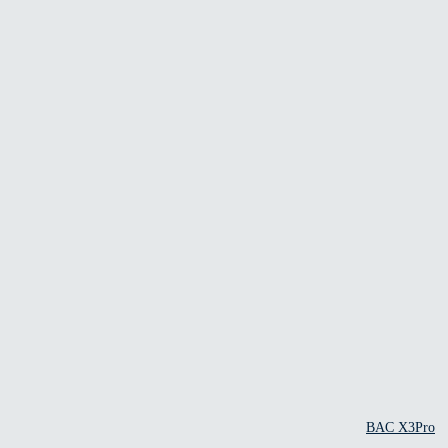
BAC X