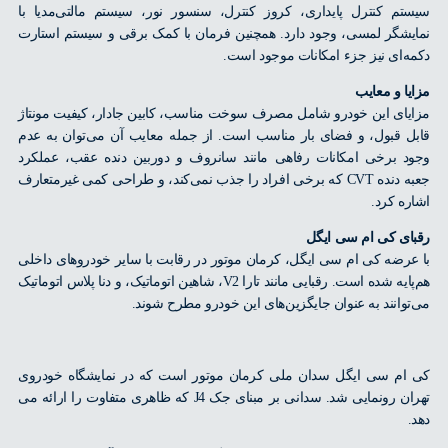
م کنترل پایداری، کروز کنترل، سنسور نور، سیستم مالتی‌مدیا با
شگر لمسی، وجود دارد. همچنین فرمان با کمک برقی و سیستم استارت
‌ای نیز جزء امکانات موجود است.
ا و معایب
ای این خودرو شامل مصرف سوخت مناسب، کابین جادار، کیفیت مونتاژ
 قبول، و فضای بار مناسب است. از جمله معایب آن می‌توان به عدم
 برخی امکانات رفاهی مانند سانروف و دوربین دنده عقب، عملکرد
جعبه دنده CVT که برخی افراد را جذب نمی‌کند، و طراحی کمی غیرمتعارف
ه کرد.
ی کی ام سی ایگل
رضه کی ام سی ایگل، کرمان موتور در رقابت با سایر خودروهای داخلی
هم‌پایه شده است. رقبایی مانند تارا V2، شاهین اتوماتیک، و دنا پلاس اتوماتیک
وانند به عنوان جایگزین‌های این خودرو مطرح شوند.
م سی ایگل سدان ملی کرمان موتور است که در نمایشگاه خودروی
تهران رونمایی شد. سدانی بر مبنای جک J4 که ظاهری متفاوت را ارائه می