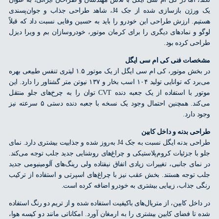
یک ورژن بازسازی شده از جک J4، شاهد طراحی جذاب و جوان‌پسندی
م. ارزش طراحی این خودرو را باید به حسین وفایی نسبت داد که قبلاً
 و نمادهای دیگری را برای کرمان موتور، خودروسازان بم و ویرا دیزل
ی کرده بود.
ات فنی کی ام سی ایگل
در بخش موتور، کی ام سی ایگل از یک موتور ۱.۵ لیتری تنفس طبیعی بهره
می‌برد که توانایی تولید ۱۰۴ اسب بخار و ۱۳۷ نیوتن متر گشتاور را دارد. این
موتور با استفاده از یک جعبه دنده CVT توان را به چرخ‌های جلو منتقل
می‌کند. همچنین احتمال وجود یک نسخه با جعبه دنده دستی ۵ سرعته نیز
 دارد.
ی بدنه و داخل کابین
طراحی بدنه ایگل نسبت به جک J4 به‌روز شده و جذابیت بیشتری دارد. نمای
با جزئیات کروم‌پلاستیکی و چراغ‌های روشنایی جدید جلب توجه می‌کند.
مای جانبی، تغییرات زیادی اتفاق نیفتاده ولی رینگ‌های آلومینیومی جدید
توجه هستند. بخش عقب نیز با چراغ‌های اسپرتی و استفاده از ترکیب
 جذاب، زیبایی بیشتری به خودرو اضافه کرده است.
اخل کابین، از متریال‌های باکیفیت استفاده شده و از تریم دو رنگ استفاده
تا فضای کابین بیشتری را به ارمغان آورد. امکاناتی مانند دو کیسه هوا،