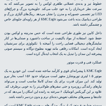
 تیز و بدنه‌ی عضلانی ظاهری لوکس را به تصویر می‌کشد که به
 نظر خریداران را به خود جلب می‌کند. جلوپنجره بزرگ و چراغ‌های
LED تیز تجسمی جسورانه و مدرن را نشان می‌دهد. رینگ‌های آلیاژی بزرگ و
طراحی دینامیک بدنه باعث می‌شود KMC Eagle از هر زاویه‌ای جلوه‌ای خاص
مگیر داشته باشد.
 کابین نیز طوری طراحی شده است که حس مدرنیته و لوکس بودن
شود. استفاده از مواد باکیفیت در ساخت داشبورد و صندلی‌ها در کنار
شگرهای دیجیتالی فضایی راحت را آمیخته با تکنولوژی برای سرنشینان
د کرده است. امکانات رفاهی مانند تهویه مطبوع دوگانه و سیستم صوتی
فته این سدان را تبدیل به یک انتخاب ایده‌آل کرده است.
رد فنی و قدرت موتور
KMC Eagle با پیشرانه‌ای قوی و کارآمد ساخته شده است. این خودرو به یک
موتور ۱.۵ لیتری توربوشارژ مجهز است می‌تواند حدود ۱۵۶ اسب بخار نیرو
د کند. این میزان قدرت برای یک سدان کاملا مناسب است و می‌تواند
های رانندگی روزمره و حتی سفرهای طولانی‌تر را به خوبی برطرف کند.
علاوه بر این گیربکس اتوماتیک ۶ سرعته به راننده این امکان را می‌دهد که در
‌ها و مسیرهای مختلف تعویض دنده‌ای نرم و بدون دردسر داشته باشد.
سیستم چهارچرخ متحرک از دیگر ویژگی‌های برجسته KMC Eagle است که