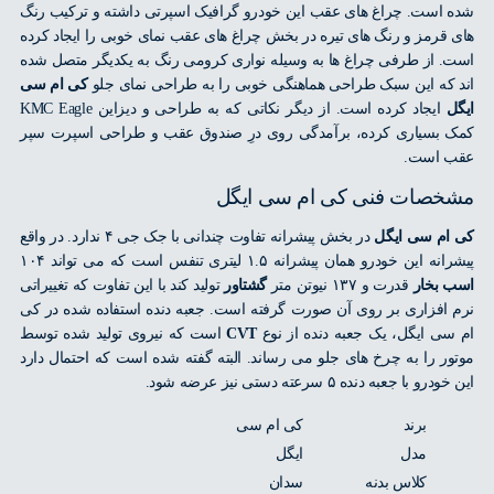
است. چراغ های عقب این خودرو گرافیک اسپرتی داشته و ترکیب رنگ
قرمز و رنگ های تیره در بخش چراغ های عقب نمای خوبی را ایجاد کرده
 از طرفی چراغ ها به وسیله نواری کرومی رنگ به یکدیگر متصل شده
که این سبک طراحی هماهنگی خوبی را به طراحی نمای جلو
کی ام سی
ایجاد کرده است. از دیگر نکاتی که به طراحی و دیزاین KMC Eagle
بسیاری کرده، برآمدگی روی درِ صندوق عقب و طراحی اسپرت سپر
 است.
صات فنی کی ام سی ایگل
م سی ایگل
در بخش پیشرانه تفاوت چندانی با جک جی ۴ ندارد. در واقع
این خودرو همان پیشرانه ۱.۵ لیتری تنفس است که می تواند ۱۰۴
بخار
قدرت و ۱۳۷ نیوتن متر
گشتاور
تولید کند با این تفاوت که تغییراتی
افزاری بر روی آن صورت گرفته است. جعبه دنده استفاده شده در کی
ی ایگل، یک جعبه دنده از نوع
CVT
است که نیروی تولید شده توسط
ر را به چرخ های جلو می رساند. البته گفته شده است که احتمال دارد
 با جعبه دنده ۵ سرعته دستی نیز عرضه شود.
برند
کی ام سی
مدل
ایگل
کلاس بدنه
سدان