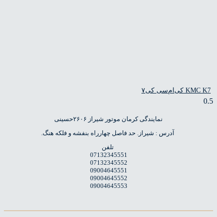
ام‌سی کی۷
نمایندگی کرمان موتور شیراز ۲۶۰۶حسینی
آدرس : شیراز. حد فاصل چهارراه بنفشه و فلکه هنگ.
تلفن
07132345551
07132345552
09004645551
09004645552
09004645553