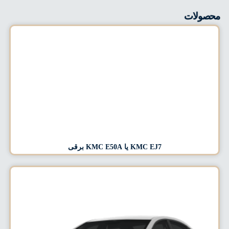
محصولات
KMC EJ7 یا KMC E50A برقی